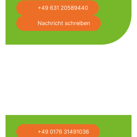
+49 631 20589440
Nachricht schreiben
Stefan Paris
Ihr Ansprechpartner für Patientenaufnahme I
Casemanagement
+49 0176 31491036