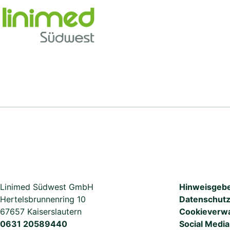
Skip
to
content
Linimed Südwest GmbH
Hinweisgeb
Hertelsbrunnenring 10
Datenschut
67657 Kaiserslautern
Cookieverwa
0631 20589440
Social Medi